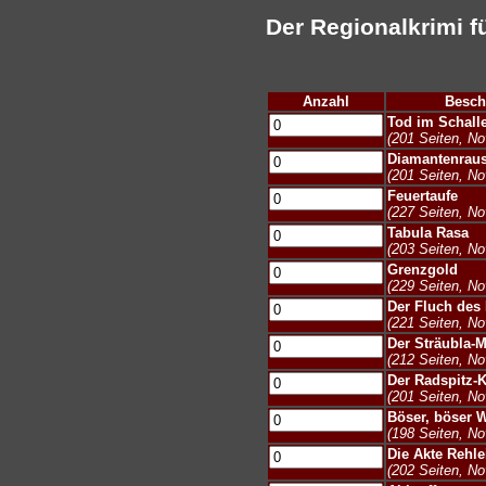
Der Regionalkrimi f
Anzahl
Besch
Tod im Schall
(201 Seiten, N
Diamantenrau
(201 Seiten, N
Feuertaufe
(227 Seiten, N
Tabula Rasa
(203 Seiten, N
Grenzgold
(229 Seiten, N
Der Fluch des
(221 Seiten, N
Der Sträubla-
(212 Seiten, N
Der Radspitz-K
(201 Seiten, N
Böser, böser W
(198 Seiten, N
Die Akte Rehle
(202 Seiten, N